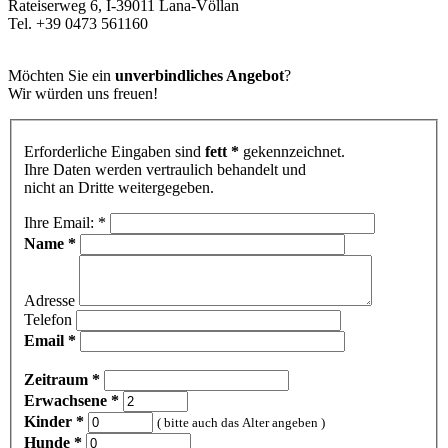
Rateiserweg 6, I-39011 Lana-Völlan
Tel. +39 0473 561160
Möchten Sie ein
unverbindliches Angebot
?
Wir würden uns freuen!
Erforderliche Eingaben sind
fett
*
gekennzeichnet.
Ihre Daten werden vertraulich behandelt und
nicht an Dritte weitergegeben.
Ihre Email:
*
Name
*
Adresse
Telefon
Email
*
Zeitraum
*
Erwachsene
*
Kinder
*
( bitte auch das Alter angeben )
Hunde
*