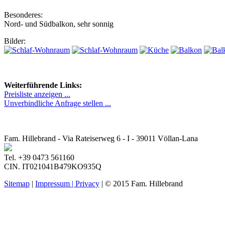
Besonderes:
Nord- und Südbalkon, sehr sonnig
Bilder:
Weiterführende Links:
Preisliste anzeigen ...
Unverbindliche Anfrage stellen ...
Fam. Hillebrand - Via Rateiserweg 6 - I - 39011 Völlan-Lana
Tel. +39 0473 561160
CIN. IT021041B479KO935Q
Sitemap
|
Impressum | Privacy
| © 2015 Fam. Hillebrand